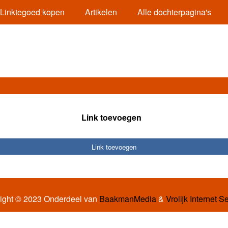
Linktegoed kopen
Artikelen
Alle dochterpagina's
Link toevoegen
Link toevoegen
ight © 2023 Onderdeel van
BaakmanMedia
&
Vrolijk Internet S